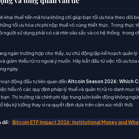
rọng và tổng quan vấn đề
nh khai thuế tiền mã hóa không chỉ giúp bạn tối ưu hóa theo dõi bi
hững tối ưu hóa chi phí nộp thuế vô cùng thiết thực. Trong thực 
hỏi người sử dụng phải có cái nhìn sâu sắc và có hệ thống. trong
àng ngàn trường hợp cho thấy, sự chủ động lập kế hoạch quản lý tà
g và giảm thiểu rủi ro ngoài ý muốn. Hãy bắt đầu từ việc tối ưu hó
àng ngày.
 hoạt động đầu tư liên quan đến
Altcoin Season 2026: Which C
việc hiểu rõ các quy định pháp lý thuế và quản trị rủi ro danh mục l
 bạn. Thị trường tài chính phi tập trung luôn biến động không ngừn
ố liệu kỹ lưỡng thay vì ra quyết định dựa trên cảm xúc nhất thời.
 đề:
Bitcoin ETF Impact 2026: Institutional Money and Wha