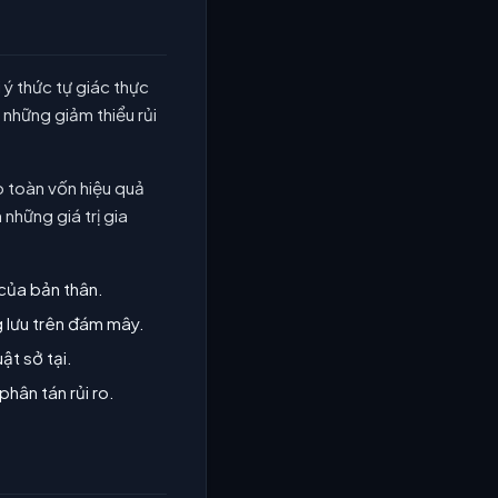
 ý thức tự giác thực
 những giảm thiểu rủi
o toàn vốn hiệu quả
 những giá trị gia
của bản thân.
g lưu trên đám mây.
ật sở tại.
hân tán rủi ro.