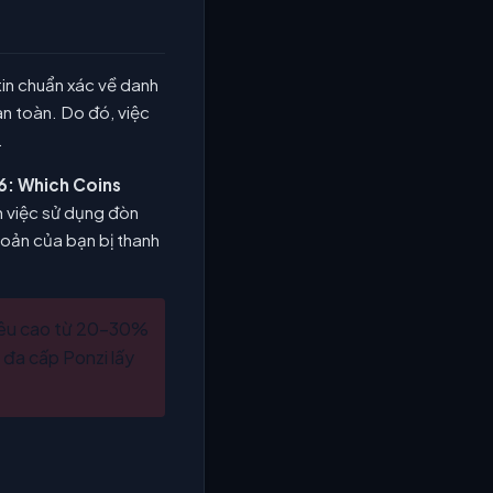
tin chuẩn xác về danh
an toàn. Do đó, việc
.
6: Which Coins
n việc sử dụng đòn
khoản của bạn bị thanh
siêu cao từ 20-30%
 đa cấp Ponzi lấy