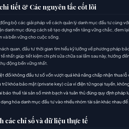
hi tiết & Các nguyên tắc cốt lõi
p đồng bộ các giải pháp về cách quản lý danh mục đầu tư cùng với
huận danh mục đúng cách sẽ tạo dựng nền tảng vững chắc, đem lại
 lớn và bền vững cho cuộc sống.
ách quan, đầu tư thời gian tìm hiểu kỹ lưỡng về phương pháp bả
h tế nhất giúp tiết kiệm chi phí sửa chữa sai lầm sau này, hướng đến
thụ động bền vững nhất.
ệt đối không đầu tư số vốn vượt quá khả năng chấp nhận thua lỗ 
 trữ khóa bảo mật (private key) của ví điện tử ngoại tuyến, khôn
i báo thuế tài sản số minh bạch và tuân thủ đúng quy định pháp lu
dạng hóa danh mục đầu tư vào nhiều nhóm tài sản khác nhau để p
h các chỉ số và dữ liệu thực tế