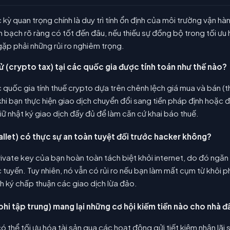
 kỳ quan trọng chính là duy trì tính ổn định của môi trường vận h
h bạch rõ ràng có tốt đến đâu, nếu thiếu sự đồng bộ trong tối ưu 
ặp phải những rủi ro nghiêm trọng.
tử (crypto tax) tại các quốc gia được tính toán như thế nào?
ác quốc gia tính thuế crypto dựa trên chênh lệch giá mua và bán (
khi bạn thực hiện giao dịch chuyển đổi sang tiền pháp định hoặc 
iữ nhật ký giao dịch đầy đủ để làm căn cứ khai báo thuế.
allet) có thực sự an toàn tuyệt đối trước hacker không?
ữ private key của bạn hoàn toàn tách biệt khỏi internet, do đó ng
tuyến. Tuy nhiên, nó vẫn có rủi ro nếu bạn làm mất cụm từ khôi 
h ký chấp thuận các giao dịch lừa đảo.
 phi tập trung) mang lại những cơ hội kiếm tiền nào cho nhà đ
có thể tối ưu hóa tài sản qua các hoạt động gửi tiết kiệm nhận lãi 