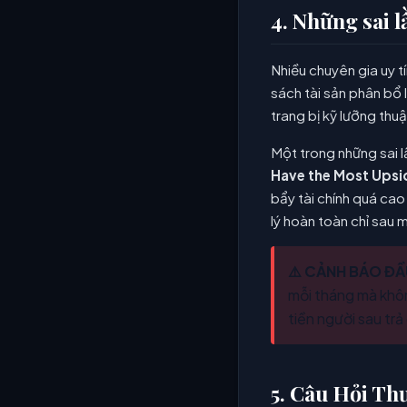
4. Những sai 
Nhiều chuyên gia uy t
sách tài sản phân bổ 
trang bị kỹ lưỡng thu
Một trong những sai l
Have the Most Upsi
bẩy tài chính quá cao
lý hoàn toàn chỉ sau 
⚠️ CẢNH BÁO ĐẦ
mỗi tháng mà khôn
tiền người sau tr
5. Câu Hỏi Th