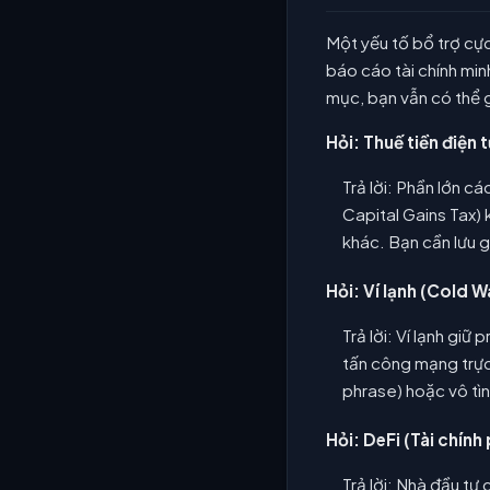
Một yếu tố bổ trợ cực
báo cáo tài chính min
mục, bạn vẫn có thể g
Hỏi: Thuế tiền điện 
Trả lời: Phần lớn c
Capital Gains Tax) 
khác. Bạn cần lưu g
Hỏi: Ví lạnh (Cold W
Trả lời: Ví lạnh gi
tấn công mạng trực 
phrase) hoặc vô tìn
Hỏi: DeFi (Tài chính
Trả lời: Nhà đầu tư 