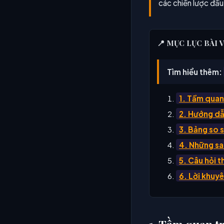
các chiến lược đầu
📍 MỤC LỤC BÀI 
Tìm hiểu thêm:
1. Tầm quan
2. Hướng dẫn
3. Bảng so s
4. Những sa
5. Câu hỏi 
6. Lời khuyê