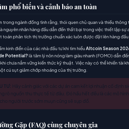
lầm phổ biến và cảnh báo an toàn
ín trong ngành đồng tình rằng, thói quen chủ quan và thiếu thông 
là nguyên nhân hàng đầu dẫn đến thất bại trong việc thiết lập sự 
ật toán phân tích thị trường chuẩn xác luôn được đặt lên hàng đầu
ầm kinh điển của các nhà đầu tư khi tìm hiểu
Altcoin Season 202
de Potential?
là tâm lý nôn nóng làm giàu nhanh (FOMO) dẫn đế
 khi chưa nắm vững kiến thức kỹ thuật. Việc này có thể khiến tài 
một cú sụt giảm chớp nhoáng của thị trường.
U TƯ:
Hãy cảnh giác với các dự án cam kết lợi nhuận cố định 
g rõ nguồn thu thực tế từ đâu. Đó hầu hết đều là các mô hình
ả cho người trước sớm muụn cũng sẽ sụp đổ.
ường Gặp (FAQ) cùng chuyên gia