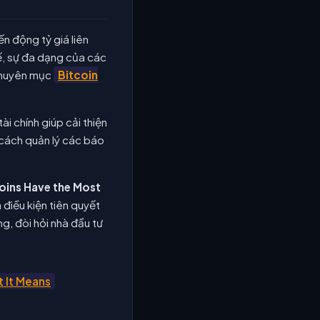
ến động tỷ giá liên
tế, sự đa dạng của các
 chuyên mục
Bitcoin
i chính giúp cải thiện
a cách quản lý các báo
oins Have the Most
à điều kiện tiên quyết
g, đòi hỏi nhà đầu tư
t It Means