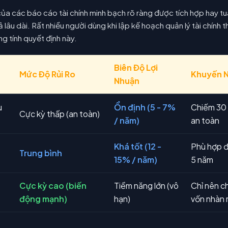
của các báo cáo tài chính minh bạch rõ ràng được tích hợp hay tu
uả lâu dài. Rất nhiều người dùng khi lập kế hoạch quản lý tài chín
ng tính quyết định này.
Biên Độ Lợi
Mức Độ Rủi Ro
Khuyến N
Nhuận
u
Ổn định (5 - 7%
Chiếm 30
Cực kỳ thấp (an toàn)
/ năm)
an toàn
Khá tốt (12 -
Phù hợp đ
Trung bình
15% / năm)
5 năm
Cực kỳ cao (biến
Tiềm năng lớn (vô
Chỉ nên c
động mạnh)
hạn)
vốn nhàn r