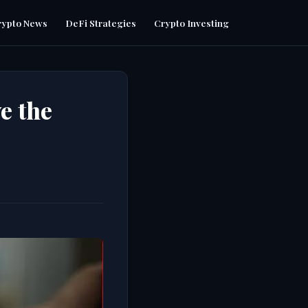
rypto News
DeFi Strategies
Crypto Investing
e the