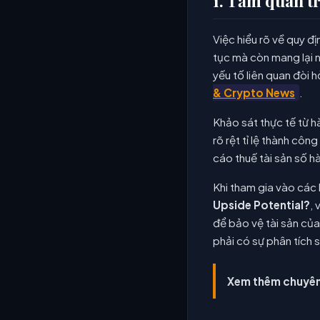
1. Tầm quan t
Việc hiểu rõ về quy đị
tục mà còn mang lại n
yếu tố liên quan đòi 
& Crypto News
.
Khảo sát thực tế từ h
rõ rệt tỉ lệ thành côn
cáo thuế tài sản số h
Khi tham gia vào các
Upside Potential?
, 
để bảo vệ tài sản của
phải có sự phân tích s
Xem thêm chuyên