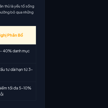
ân thủ là yếu tố sống
h thường bỏ qua những
ghị Phân Bổ
 - 40% danh mục
ầu tư dài hạn từ 3-
hiếm tối đa 5-10%
ỗi