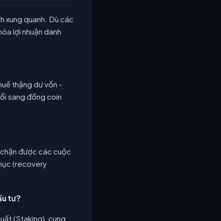
ành xung quanh. Dù các
hóa lợi nhuận danh
thuế thặng dư vốn -
đổi sang đồng coin
ăn chặn được các cuộc
phục (recovery
ầu tư?
suất (Staking), cung