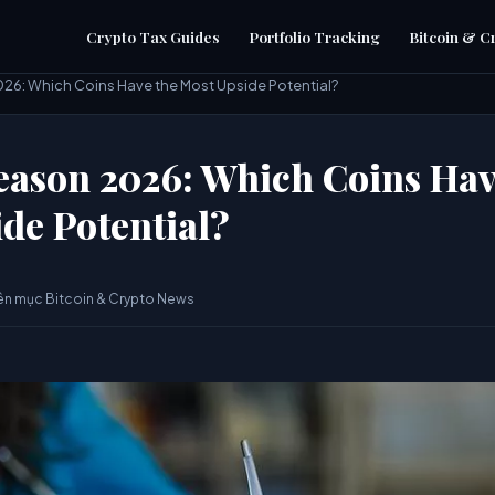
Crypto Tax Guides
Portfolio Tracking
Bitcoin & C
026: Which Coins Have the Most Upside Potential?
eason 2026: Which Coins Hav
de Potential?
ên mục Bitcoin & Crypto News