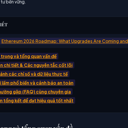
 tư bền vững.
VIẾT
Ethereum 2026 Roadmap: What Upgrades Are Coming an
 trọng và tổng quan vấn đề
 chi tiết & Các nguyên tắc cốt lõi
ánh các chỉ số và dữ liệu thực tế
i lầm phổ biến và cảnh báo an toàn
thường gặp (FAQ) cùng chuyên gia
n tổng kết để đạt hiệu quả tốt nhất