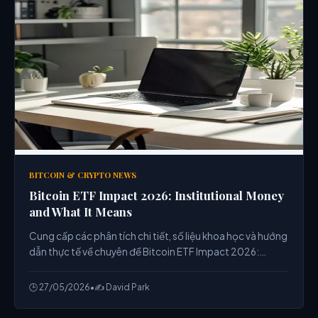
BITCOIN & CRYPTO NEWS
Bitcoin ETF Impact 2026: Institutional Money
and What It Means
Cung cấp các phân tích chi tiết, số liệu khoa học và hướng
dẫn thực tế về chuyên đề Bitcoin ETF Impact 2026:
Institutional Money and What It Means từ chuyên gia.
🕒 27/05/2026
•
✍️ David Park