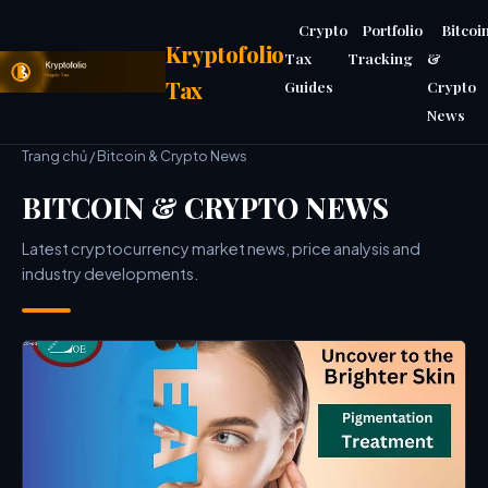
Crypto
Portfolio
Bitcoi
Kryptofolio
Tax
Tracking
&
Tax
Guides
Crypto
News
Trang chủ
/ Bitcoin & Crypto News
BITCOIN & CRYPTO NEWS
Latest cryptocurrency market news, price analysis and
industry developments.