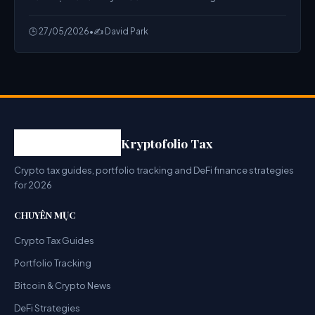
2026: Threat or Opportunity for Crypto? từ chuyên gia.
🕒 27/05/2026
•
✍️ David Park
Kryptofolio Tax
Crypto tax guides, portfolio tracking and DeFi finance strategies
for 2026
CHUYÊN MỤC
Crypto Tax Guides
Portfolio Tracking
Bitcoin & Crypto News
DeFi Strategies