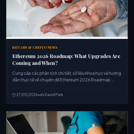
BITCOIN & CRYPTO NEWS
Ethereum 2026 Roadmap: What Upgrades Are
Coming and When?
Cung cấp các phân tích chi tiết, số liệu khoa học và hướng
dẫn thực tế về chuyên đề Ethereum 2026 Roadmap:
What Upgrades Are Coming and When? từ chuyên gia.
🕒 27/05/2026
•
✍️ David Park