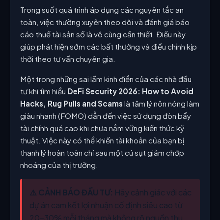
Trong suốt quá trình áp dụng các nguyên tắc an
toàn, việc thường xuyên theo dõi và đánh giá báo
cáo thuế tài sản số là vô cùng cần thiết. Điều này
giúp phát hiện sớm các bất thường và điều chỉnh kịp
thời theo tư vấn chuyên gia.
Một trong những sai lầm kinh điển của các nhà đầu
tư khi tìm hiểu
DeFi Security 2026: How to Avoid
Hacks, Rug Pulls and Scams
là tâm lý nôn nóng làm
giàu nhanh (FOMO) dẫn đến việc sử dụng đòn bẩy
tài chính quá cao khi chưa nắm vững kiến thức kỹ
thuật. Việc này có thể khiến tài khoản của bạn bị
thanh lý hoàn toàn chỉ sau một cú sụt giảm chớp
nhoáng của thị trường.
⚠️ CẢNH BÁO ĐẦU TƯ:
Hãy cảnh giác với các
dự án cam kết lợi nhuận cố định siêu cao từ
20-30% mỗi tháng mà không rõ nguồn thu