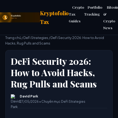
Crypto
Portfolio
Bitcoi
Kryptofolio
Tax
Tracking
&
Tax
Guides
Crypto
News
Trang chủ
/
DeFi Strategies
/ DeFi Security 2026: How to Avoid
Hacks, Rug Pulls and Scams
DeFi Security 2026:
How to Avoid Hacks,
Rug Pulls and Scams
David Park
27/05/2026 • Chuyên mục DeFi Strategies