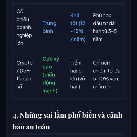
Cổ
Khá
Phù hợp
phiếu
Trung
tốt (12
đầu tư dài
doanh
bình
- 15%
hạn từ 3-5
nghiệp
/ năm)
năm
lớn
Cực kỳ
Crypto
Tiềm
Chỉ nên
cao
/ DeFi
năng
chiếm tối đa
(biến
tài sản
lớn (vô
5-10% vốn
động
số
hạn)
nhàn rỗi
mạnh)
4. Những sai lầm phổ biến và cảnh
báo an toàn