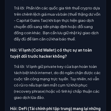
Trả lời: Phần lớn các quốc gia tính thuế crypto dựa
trên chênh lệch giá mua và bán (thuế thặng dư vốn
- Capital Gains Tax) khi bạn thực hiện giao dịch
chuyển đổi sang tiền pháp định hoặc đổi sang
đồng coin khác. Bạn cần lưu giữ nhật ký giao dịch
đầy đủ để làm căn cứ khai báo thuế.
Hỏi: Ví lạnh (Cold Wallet) có thực sự an toàn
tuyệt đối trước hacker không?
Trả lời: Ví lạnh giữ private key của bạn hoàn toàn
tách biệt khỏi internet, do đó ngăn chặn được các
cuộc tấn công mạng trực tuyến. Tuy nhiên, nó vẫn
có rủi ro nếu bạn làm mất cụm từ khôi phục
(recovery phrase) hoặc vô tình ký chấp thuận các
giao dịch lừa đảo.
Hỏi: DeFi (Tài chính phi tập trung) mang lại những