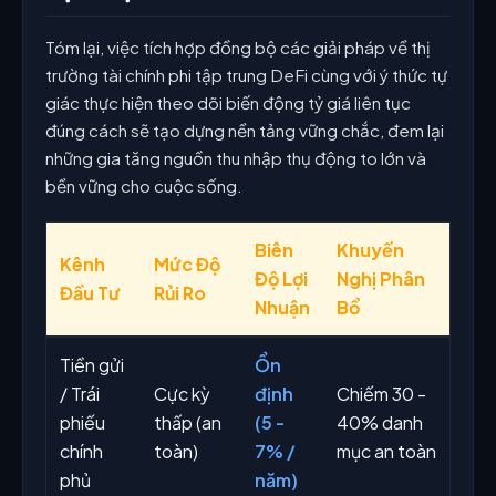
Tóm lại, việc tích hợp đồng bộ các giải pháp về thị
trường tài chính phi tập trung DeFi cùng với ý thức tự
giác thực hiện theo dõi biến động tỷ giá liên tục
đúng cách sẽ tạo dựng nền tảng vững chắc, đem lại
những gia tăng nguồn thu nhập thụ động to lớn và
bền vững cho cuộc sống.
Biên
Khuyến
Kênh
Mức Độ
Độ Lợi
Nghị Phân
Đầu Tư
Rủi Ro
Nhuận
Bổ
Tiền gửi
Ổn
/ Trái
Cực kỳ
định
Chiếm 30 -
phiếu
thấp (an
(5 -
40% danh
chính
toàn)
7% /
mục an toàn
phủ
năm)