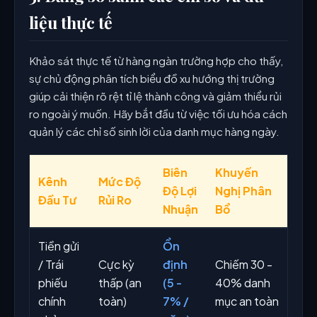
liệu thực tế
Khảo sát thực tế từ hàng ngàn trường hợp cho thấy,
sự chủ động phân tích biểu đồ xu hướng thị trường
giúp cải thiện rõ rệt tỉ lệ thành công và giảm thiểu rủi
ro ngoài ý muốn. Hãy bắt đầu từ việc tối ưu hóa cách
quản lý các chỉ số sinh lời của danh mục hàng ngày.
Biên
Khuyến
Kênh
Mức Độ
Độ Lợi
Nghị Phân
Đầu Tư
Rủi Ro
Nhuận
Bổ
Tiền gửi
Ổn
/ Trái
Cực kỳ
định
Chiếm 30 -
phiếu
thấp (an
(5 -
40% danh
chính
toàn)
7% /
mục an toàn