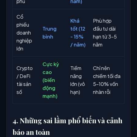
phủ
năm)
Cổ
Khá
Phù hợp
phiếu
Trung
tốt (12
đầu tư dài
doanh
bình
- 15%
hạn từ 3-5
nghiệp
/ năm)
năm
lớn
Cực kỳ
Crypto
Tiềm
Chỉ nên
cao
/ DeFi
năng
chiếm tối đa
(biến
tài sản
lớn (vô
5-10% vốn
động
số
hạn)
nhàn rỗi
mạnh)
4. Những sai lầm phổ biến và cảnh
báo an toàn