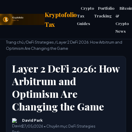
Crypto
Portfolio
Bitcoi
Kryptofolio
Tax
Tracking
&
Tax
Guides
Crypto
News
Trang chủ
/
DeFi Strategies
/ Layer 2 DeFi 2026: How Arbitrum and
Optimism Are Changing the Game
Layer 2 DeFi 2026: How
Arbitrum and
Optimism Are
Changing the Game
David Park
27/05/2026 • Chuyên mục DeFi Strategies