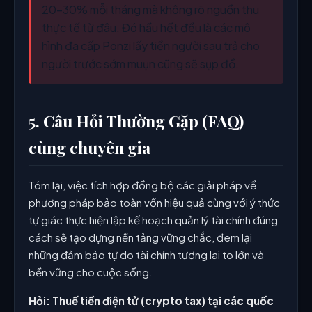
20-30% mỗi tháng mà không rõ nguồn thu
thực tế từ đâu. Đó hầu hết đều là các mô
hình đa cấp Ponzi lấy tiền người sau trả cho
người trước sớm muụn cũng sẽ sụp đổ.
5. Câu Hỏi Thường Gặp (FAQ)
cùng chuyên gia
Tóm lại, việc tích hợp đồng bộ các giải pháp về
phương pháp bảo toàn vốn hiệu quả cùng với ý thức
tự giác thực hiện lập kế hoạch quản lý tài chính đúng
cách sẽ tạo dựng nền tảng vững chắc, đem lại
những đảm bảo tự do tài chính tương lai to lớn và
bền vững cho cuộc sống.
Hỏi: Thuế tiền điện tử (crypto tax) tại các quốc