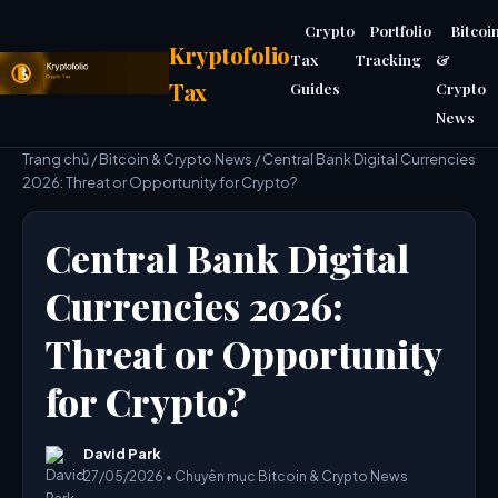
Crypto
Portfolio
Bitcoi
Kryptofolio
Tax
Tracking
&
Tax
Guides
Crypto
News
Trang chủ
/
Bitcoin & Crypto News
/ Central Bank Digital Currencies
2026: Threat or Opportunity for Crypto?
Central Bank Digital
Currencies 2026:
Threat or Opportunity
for Crypto?
David Park
27/05/2026 • Chuyên mục Bitcoin & Crypto News