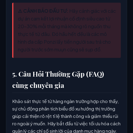
⚠️ CẢNH BÁO ĐẦU TƯ:
Hãy cảnh giác với các
dự án cam kết lợi nhuận cố định siêu cao từ
20-30% mỗi tháng mà không rõ nguồn thu
thực tế từ đâu. Đó hầu hết đều là các mô
hình đa cấp Ponzi lấy tiền người sau trả cho
người trước sớm muụn cũng sẽ sụp đổ.
5. Câu Hỏi Thường Gặp (FAQ)
cùng chuyên gia
Khảo sát thực tế từ hàng ngàn trường hợp cho thấy,
sự chủ động phân tích biểu đồ xu hướng thị trường
giúp cải thiện rõ rệt tỉ lệ thành công và giảm thiểu rủi
ro ngoài ý muốn. Hãy bắt đầu từ việc tối ưu hóa cách
quản lý các chỉ số sinh lời của danh mục hàng ngày.