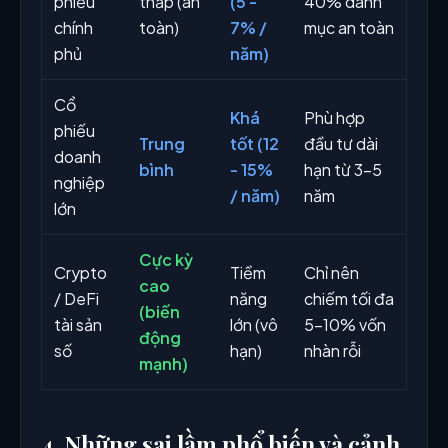
phiếu
thấp (an
(5 -
40% danh
chính
toàn)
7% /
mục an toàn
phủ
năm)
Cổ
Khá
Phù hợp
phiếu
Trung
tốt (12
đầu tư dài
doanh
bình
- 15%
hạn từ 3-5
nghiệp
/ năm)
năm
lớn
Cực kỳ
Crypto
Tiềm
Chỉ nên
cao
/ DeFi
năng
chiếm tối đa
(biến
tài sản
lớn (vô
5-10% vốn
động
số
hạn)
nhàn rỗi
mạnh)
4. Những sai lầm phổ biến và cảnh