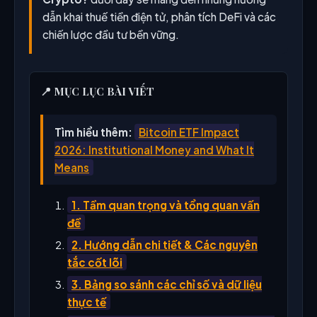
dẫn khai thuế tiền điện tử, phân tích DeFi và các
chiến lược đầu tư bền vững.
📍 MỤC LỤC BÀI VIẾT
Tìm hiểu thêm:
Bitcoin ETF Impact
2026: Institutional Money and What It
Means
1. Tầm quan trọng và tổng quan vấn
đề
2. Hướng dẫn chi tiết & Các nguyên
tắc cốt lõi
3. Bảng so sánh các chỉ số và dữ liệu
thực tế