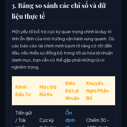
3. Bảng so sánh các chỉ số và dữ
liệu thực tế
Một yếu tố bổ trợ cực kỳ quan trọng chính là duy trì
tính ổn định của môi trường vận hành xung quanh. Dù
các báo cáo tài chính minh bạch rõ ràng có tốt đến
đâu, nếu thiếu sự đồng bộ trong tối ưu hóa lợi nhuận
danh mục, bạn vẫn có thể gặp phải những rủi ro
nghiêm trọng.
Biên
Khuyến
Kênh
Mức Độ
Độ Lợi
Nghị Phân
Đầu Tư
Rủi Ro
Nhuận
Bổ
Tiền gửi
Ổn
/ Trái
Cực kỳ
định
Chiếm 30 -