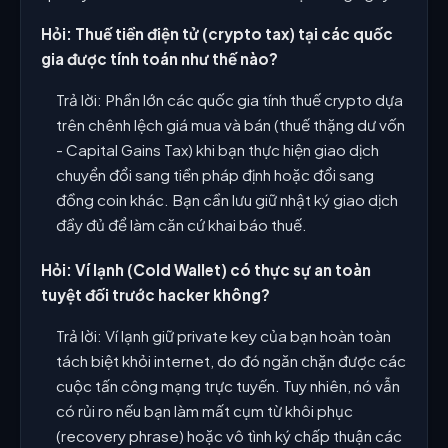
Hỏi: Thuế tiền điện tử (crypto tax) tại các quốc
gia được tính toán như thế nào?
Trả lời: Phần lớn các quốc gia tính thuế crypto dựa
trên chênh lệch giá mua và bán (thuế thặng dư vốn
- Capital Gains Tax) khi bạn thực hiện giao dịch
chuyển đổi sang tiền pháp định hoặc đổi sang
đồng coin khác. Bạn cần lưu giữ nhật ký giao dịch
đầy đủ để làm căn cứ khai báo thuế.
Hỏi: Ví lạnh (Cold Wallet) có thực sự an toàn
tuyệt đối trước hacker không?
Trả lời: Ví lạnh giữ private key của bạn hoàn toàn
tách biệt khỏi internet, do đó ngăn chặn được các
cuộc tấn công mạng trực tuyến. Tuy nhiên, nó vẫn
có rủi ro nếu bạn làm mất cụm từ khôi phục
(recovery phrase) hoặc vô tình ký chấp thuận các